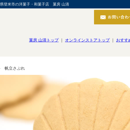
県登米市の洋菓子・和菓子店 菓房 山清
菓房 山清トップ
｜
オンラインストアトップ
｜
おすす
> 帆立さぶれ