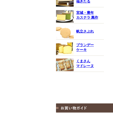
福きたる
宮城・豊年
カステラ 萬作
帆立さぶれ
ブランデー
ケーキ
くまさん
マドレーヌ