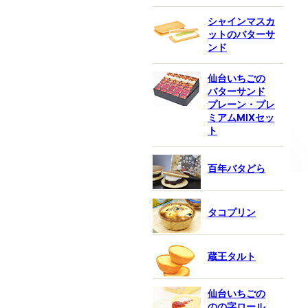
シャインマスカ
ットのバターサ
ンド
仙台いちごの
バターサンド
プレーン・プレ
ミアムMIXセッ
ト
百年バタどら
タコプリン
蔵王タルト
仙台いちごの
のの字ロール