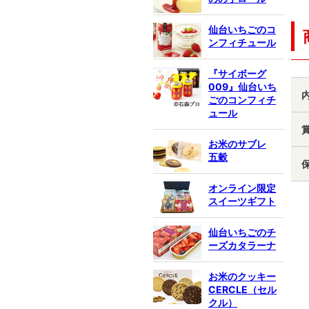
仙台いちごのコ
ンフィチュール
『サイボーグ
009』仙台いち
ごのコンフィチ
ュール
お米のサブレ
五穀
オンライン限定
スイーツギフト
仙台いちごのチ
ーズカタラーナ
お米のクッキー
CERCLE（セル
クル）