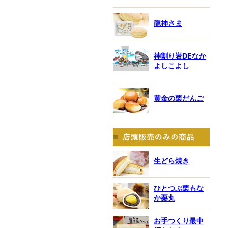
龍神さま
神割り岩DEなか
よしこよし
黄金の栗だんご
生どら焼き
ひとつぶ栗もな
か栗丸
お手つくり最中