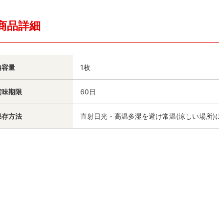
商品詳細
内容量
1枚
賞味期限
60日
保存方法
直射日光・高温多湿を避け常温(涼しい場所)