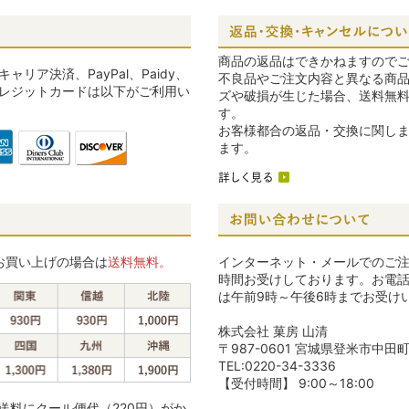
商品の返品はできかねますので
キャリア決済、PayPal、Paidy、
不良品やご注文内容と異なる商
レジットカードは以下がご利用い
ズや破損が生じた場合、送料無
す。
お客様都合の返品・交換に関し
ます。
上お買い上げの場合は
送料無料。
インターネット・メールでのご注
時間お受けしております。お電
は午前9時～午後6時までお受け
株式会社 菓房 山清
〒987-0601
宮城県登米市中田町石
TEL:0220-34-3336
【受付時間】 9:00～18:00
送料にクール便代（220円）がか